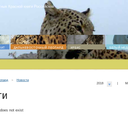
ных Красной книги Российской
опард
>
Новости
2018
|
М
ти
 does not exist