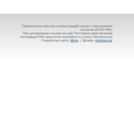
Перепечатка текстов и иллюстраций только с письменного
согласия ИПЭЭ РАН.
При цитировании ссылка на сайт Постоянно действующей
экспедиции РАН www.sevin-expedition.ru строго обязательна!
Разработка сайта:
Мята
| Дизайн:
strekosa.bz