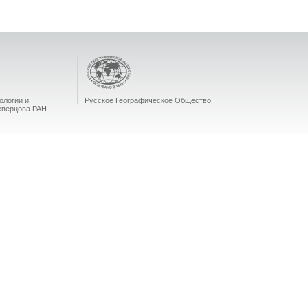
ологии и
Русское Географическое Общество
еверцова РАН